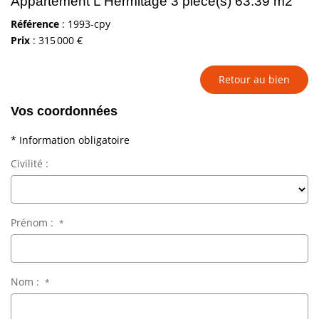
Appartement L Hermitage 3 pièce(s) 63.39 m2
Référence
: 1993-cpy
Prix
: 315 000 €
Retour au bien
Vos coordonnées
* Information obligatoire
Civilité :
Prénom :
*
Nom :
*