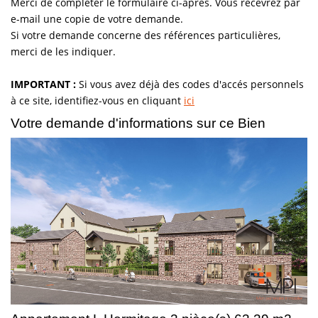
Merci de compléter le formulaire ci-après. Vous recevrez par
e-mail une copie de votre demande.
Vendre
Si votre demande concerne des références particulières,
Louer/faire Gérer
merci de les indiquer.
Simulateurs
IMPORTANT :
Si vous avez déjà des codes d'accés personnels
Nos Outils Pour Vendre
à ce site, identifiez-vous en cliquant
ici
Votre demande d'informations sur ce Bien
ACTUALITÉS
CONTACT
Recrutement