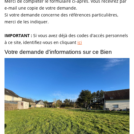
Merci de compléter le formulaire ci-après. Vous recevrez par
e-mail une copie de votre demande.
Vendre
Si votre demande concerne des références particulières,
Louer/faire Gérer
merci de les indiquer.
Simulateurs
IMPORTANT :
Si vous avez déjà des codes d'accés personnels
Nos Outils Pour Vendre
à ce site, identifiez-vous en cliquant
ici
Votre demande d'informations sur ce Bien
ACTUALITÉS
CONTACT
Recrutement