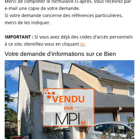
Merci de compléter le formulaire ci-après. Vous recevrez par
e-mail une copie de votre demande.
Vendre
Si votre demande concerne des références particulières,
Louer/faire Gérer
merci de les indiquer.
Simulateurs
IMPORTANT :
Si vous avez déjà des codes d'accés personnels
Nos Outils Pour Vendre
à ce site, identifiez-vous en cliquant
ici
Votre demande d'informations sur ce Bien
ACTUALITÉS
CONTACT
Recrutement