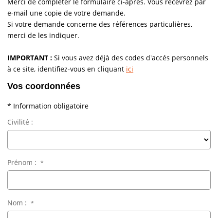
Merci de compléter le formulaire ci-après. Vous recevrez par
e-mail une copie de votre demande.
Vendre
Si votre demande concerne des références particulières,
Louer/faire Gérer
merci de les indiquer.
Simulateurs
IMPORTANT :
Si vous avez déjà des codes d'accés personnels
Nos Outils Pour Vendre
à ce site, identifiez-vous en cliquant
ici
Vos coordonnées
ACTUALITÉS
* Information obligatoire
Civilité :
CONTACT
Recrutement
Prénom :
*
Nom :
*