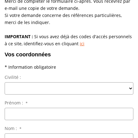
Merci de compléter le formulaire ci-après. Vous recevrez par
e-mail une copie de votre demande.
Vendre
Si votre demande concerne des références particulières,
Louer/faire Gérer
merci de les indiquer.
Simulateurs
IMPORTANT :
Si vous avez déjà des codes d'accés personnels
Nos Outils Pour Vendre
à ce site, identifiez-vous en cliquant
ici
Vos coordonnées
ACTUALITÉS
* Information obligatoire
Civilité :
CONTACT
Recrutement
Prénom :
*
Nom :
*