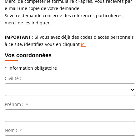
Merci de compléter le formulaire ci-après. Vous recevrez par
Vendre
e-mail une copie de votre demande.
Si votre demande concerne des références particulières,
Louer/faire Gérer
merci de les indiquer.
Simulateurs
Nos Outils Pour Vendre
IMPORTANT :
Si vous avez déjà des codes d'accés personnels
à ce site, identifiez-vous en cliquant
ici
Vos coordonnées
ACTUALITÉS
* Information obligatoire
CONTACT
Civilité :
Recrutement
Prénom :
*
Nom :
*