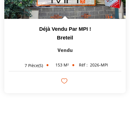
Déjà Vendu Par MPI !
Breteil
Vendu
153
M²
Réf :
2026-MPI
7
Pièce(s)