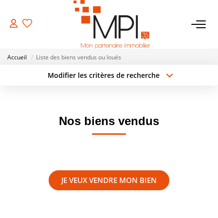
VENTES
Accueil
Liste des biens vendus ou loués
Biens À Vendre
Modifier les critères de recherche
Type de transaction
Localisation
Biens Vendus
Acheter
Localisation
Type de bien
Surface min
Sélectionnez...
Nos biens vendus
LOCATIONS
Rayon
Budget max
ESTIMATION
Créer une alerte
Plus de critères
JE VEUX VENDRE MON BIEN
NOTRE AGENCE
NOS SERVICES