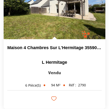
Maison 4 Chambres Sur L'Hermitage 35590 De 94.24 M2
L Hermitage
Vendu
94
M²
Réf :
2790
6
Pièce(s)