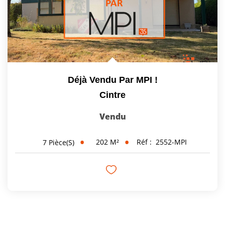
Déjà Vendu Par MPI !
Cintre
Vendu
202
M²
Réf :
2552-MPI
7
Pièce(s)