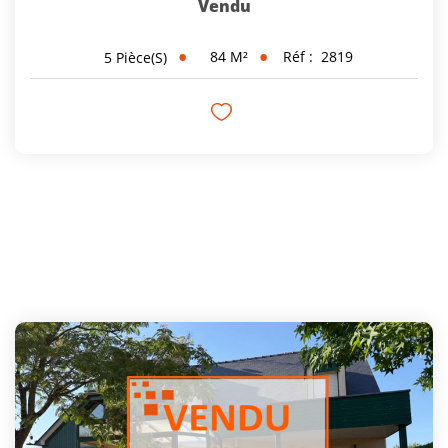
Vendu
84
M²
Réf :
2819
5
Pièce(s)