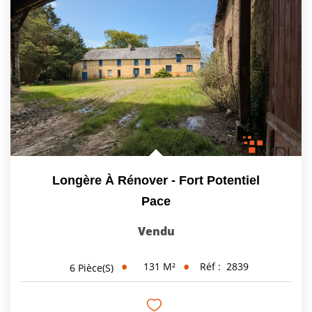
Longère À Rénover - Fort Potentiel
Pace
Vendu
131
M²
Réf :
2839
6
Pièce(s)