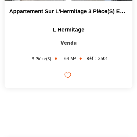
Appartement Sur L'Hermitage 3 Pièce(s) En Rez-De-Chaussée...
L Hermitage
Vendu
64
M²
Réf :
2501
3
Pièce(s)