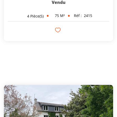
Vendu
75
M²
Réf :
2415
4
Pièce(s)