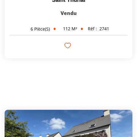
Vendu
112
M²
Réf :
2741
6
Pièce(s)