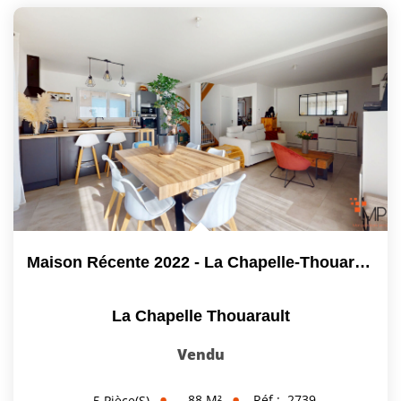
Maison Récente 2022 - La Chapelle-Thouarault - 3 Chambres -...
La Chapelle Thouarault
Vendu
88
M²
Réf :
2739
5
Pièce(s)