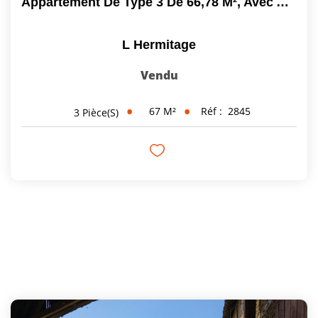
Appartement De Type 3 De 66,78 M², Avec Ascenseur Garage...
L Hermitage
Vendu
67
M²
Réf :
2845
3
Pièce(s)