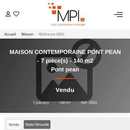
VENTES
Accueil
Maison
Référence 0002
Biens À Vendre
Biens Vendus
MAISON CONTEMPORAINE PONT PEAN
- 7 pièce(s) - 140 m2
Pont pean
LOCATIONS
ESTIMATION
Vendu
7
pièce(s)
•
140
m²
•
Réf : 0002
NOTRE AGENCE
NOS SERVICES
Vendu
Visite Virtuelle