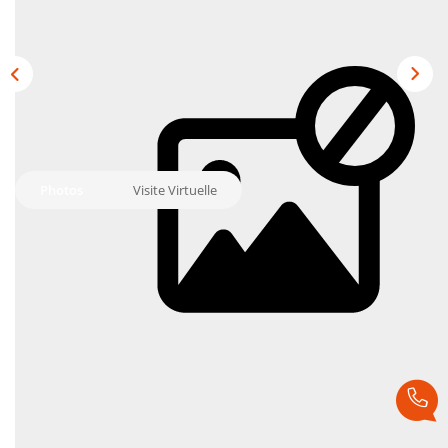
Vendre
Louer/faire Gérer
Simulateurs
Nos Outils Pour Vendre
ACTUALITÉS
Photos
Visite Virtuelle
CONTACT
Recrutement
Description
Réf : 0002
VENDU PAR MPI !
Maison contemporaine de 2014 se composant au rez-