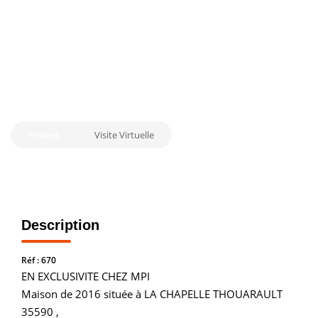
Vendre
Louer/faire Gérer
Simulateurs
Nos Outils Pour Vendre
ACTUALITÉS
Photos
Visite Virtuelle
CONTACT
Recrutement
Description
Réf : 670
EN EXCLUSIVITE CHEZ MPI
Maison de 2016 située à LA CHAPELLE THOUARAULT
35590 ,