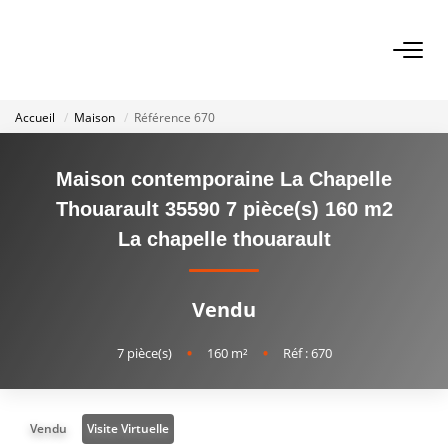
VENTES
Accueil
Maison
Référence 670
Biens À Vendre
Biens Vendus
Maison contemporaine La Chapelle
Thouarault 35590 7 pièce(s) 160 m2
La chapelle thouarault
LOCATIONS
ESTIMATION
Vendu
7
pièce(s)
•
160
m²
•
Réf : 670
NOTRE AGENCE
NOS SERVICES
Vendu
Visite Virtuelle