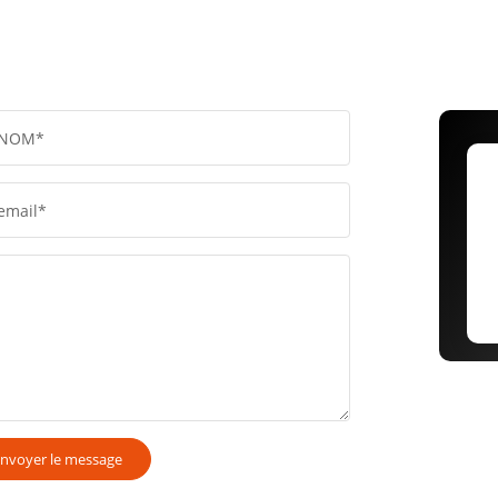
NOM*
email*
nvoyer le message