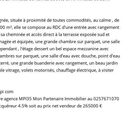
ée, située à proximité de toutes commodités, au calme , de
e 600 m², elle se compose au RDC d'une entrée avec rangement
sa cheminée et accès direct à la terrasse exposée sud et
nagée et équipée, une grande chambre sur parquet, une salle
pendant , l'étage dessert un bel espace mezzanine avec
hambres sur parquet, une salle d'eau avec douche, point d'eau
terré, une grande buanderie avec rangement, un beau jardin
le vitrage, volets motorisés, chauffage électrique, à visiter
mpi com
tre agence MPI35 Mon Partenaire Immobilier au 0257671070
cquéreur 4.5% soit au prix net vendeur de 265000 €