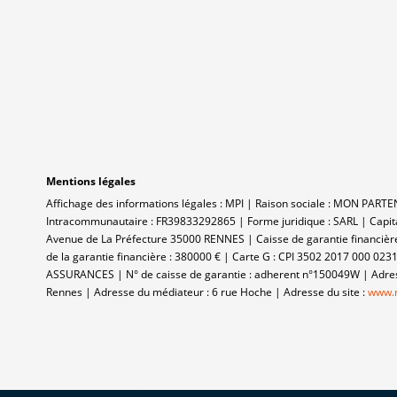
Mentions légales
Affichage des informations légales : MPI | Raison sociale : MON PAR
Intracommunautaire : FR39833292865 | Forme juridique : SARL | Capit
Avenue de La Préfecture 35000 RENNES | Caisse de garantie financière
de la garantie financière : 380000 € | Carte G : CPI 3502 2017 000 023
ASSURANCES | N° de caisse de garantie : adherent n°150049W | Adresse
Rennes | Adresse du médiateur : 6 rue Hoche | Adresse du site :
www.m