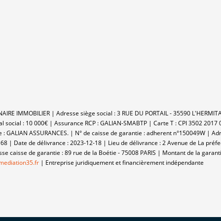
TENAIRE IMMOBILIER | Adresse siège social : 3 RUE DU PORTAIL - 35590 L'HERM
al social : 10 000€ | Assurance RCP : GALIAN-SMABTP |
Carte T : CPI 3502 2017 
 : GALIAN ASSURANCES. | N° de caisse de garantie : adherent n°150049W | Adres
168 | Date de délivrance : 2023-12-18 | Lieu de délivrance : 2 Avenue de La pré
 caisse de garantie : 89 rue de la Boétie - 75008 PARIS | Montant de la garant
ediation35.fr
|
Entreprise juridiquement et financièrement indépendante