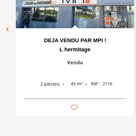
DEJA VENDU PAR MPI !
L hermitage
Vendu
45
m²
Réf :
2116
2
pièce(s)