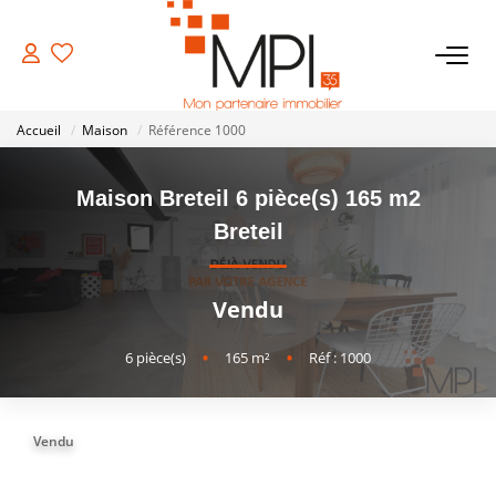
VENTES
Accueil
Maison
Référence 1000
Biens À Vendre
Maison Breteil 6 pièce(s) 165 m2
Biens Vendus
Breteil
LOCATIONS
Vendu
ESTIMATION
6
pièce(s)
•
165
m²
•
Réf : 1000
NOTRE AGENCE
Vendu
NOS SERVICES