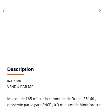
Vendre
Louer/faire Gérer
Simulateurs
Nos Outils Pour Vendre
ACTUALITÉS
CONTACT
Description
Recrutement
Réf : 1000
VENDU PAR MPI !!
Maison de 165 m² sur la commune de Breteil 35160 ,
desservie par la gare SNCF , à 3 minutes de Montfort sur