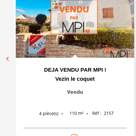
DEJA VENDU PAR MPI !
Vezin le coquet
Vendu
110
m²
Réf :
2157
4
pièce(s)