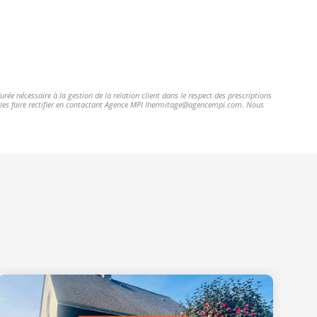
ée nécessaire à la gestion de la relation client dans le respect des prescriptions
et les faire rectifier en contactant Agence MPI lhermitage@agencempi.com. Nous