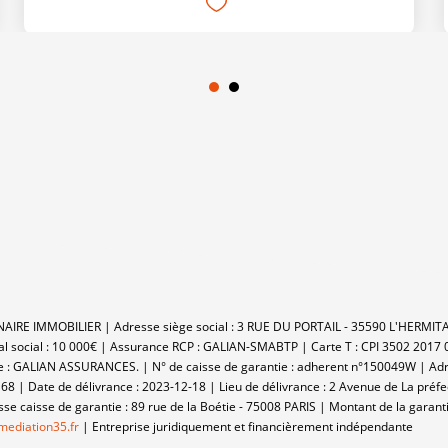
TENAIRE IMMOBILIER | Adresse siège social : 3 RUE DU PORTAIL - 35590 L'HERM
al social : 10 000€ | Assurance RCP : GALIAN-SMABTP |
Carte T : CPI 3502 2017 
 : GALIAN ASSURANCES. | N° de caisse de garantie : adherent n°150049W | Adres
168 | Date de délivrance : 2023-12-18 | Lieu de délivrance : 2 Avenue de La pré
 caisse de garantie : 89 rue de la Boétie - 75008 PARIS | Montant de la garant
ediation35.fr
|
Entreprise juridiquement et financièrement indépendante