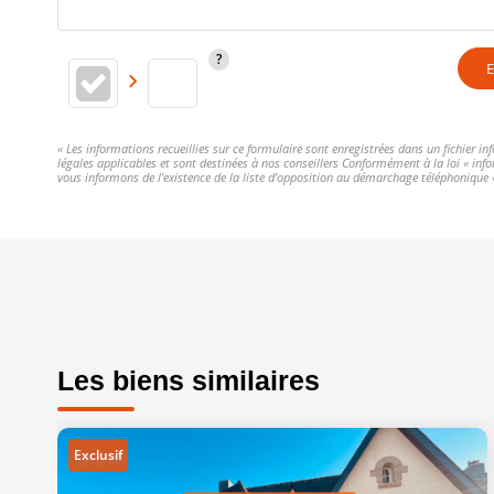
E
« Les informations recueillies sur ce formulaire sont enregistrées dans un fichier i
légales applicables et sont destinées à nos conseillers Conformément à la loi « in
vous informons de l'existence de la liste d'opposition au démarchage téléphonique « 
Les biens similaires
Exclusif