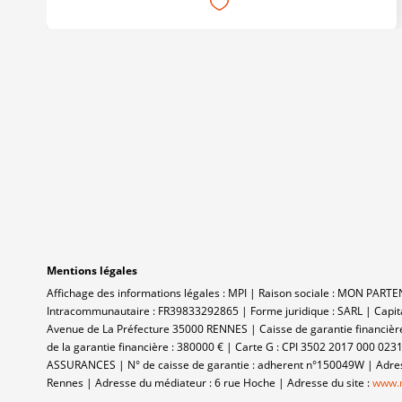
Mentions légales
Affichage des informations légales : MPI | Raison sociale : MON PAR
Intracommunautaire : FR39833292865 | Forme juridique : SARL | Capit
Avenue de La Préfecture 35000 RENNES | Caisse de garantie financière
de la garantie financière : 380000 € | Carte G : CPI 3502 2017 000 023
ASSURANCES | N° de caisse de garantie : adherent n°150049W | Adresse
Rennes | Adresse du médiateur : 6 rue Hoche | Adresse du site :
www.m