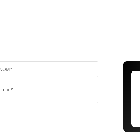
NOM*
email*