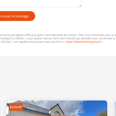
nvoyer le message
nformatisé par Agence MPI pour gérer votre demande de contact. Elles sont conservées pour la dur
formatique et libertés », vous pouvez exercer votre droit d'accès aux données vous concernant 
Bloctel », sur laquelle vous pouvez vous inscrire ici :
https://www.bloctel.gouv.fr/
»
Exclusif