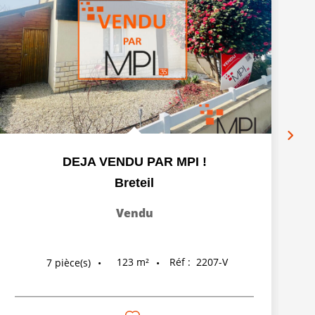
DEJA VENDU PAR MPI !
Breteil
Vendu
123
m²
Réf :
2207-V
7
pièce(s)