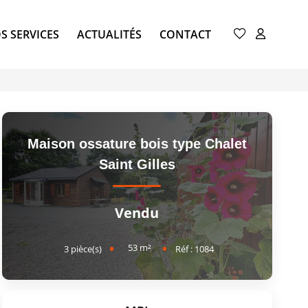
S SERVICES
ACTUALITÉS
CONTACT
Maison ossature bois type Chalet
Saint Gilles
Vendu
53
m²
3
pièce(s)
Réf :
1084