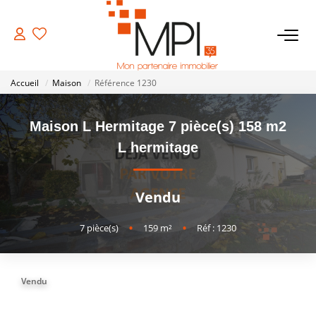
VENTES
Accueil
Maison
Référence 1230
Biens À Vendre
Maison L Hermitage 7 pièce(s) 158 m2
Biens Vendus
L hermitage
LOCATIONS
Vendu
ESTIMATION
7
pièce(s)
•
159
m²
•
Réf : 1230
NOTRE AGENCE
Vendu
NOS SERVICES