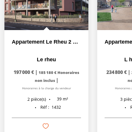
Appartement Le Rheu 2 pièce(s) 42.14 m2
Le rheu
L 
197 000 €
|
234 800 €
|
185 180 €
Honoraires
|
non inclus
no
Honoraires à la charge du vendeur
Honoraires 
39
m²
2
pièce(s)
3
pièc
Réf :
1432