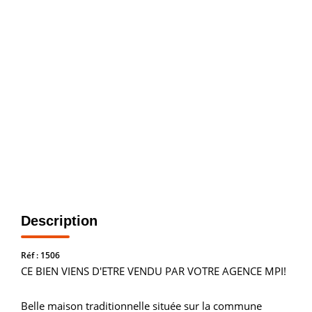
Vendre
Louer/faire Gérer
Simulateurs
Nos Outils Pour Vendre
ACTUALITÉS
CONTACT
Recrutement
Description
Réf : 1506
CE BIEN VIENS D'ETRE VENDU PAR VOTRE AGENCE MPI!
Belle maison traditionnelle située sur la commune