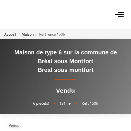
VENTES
Accueil
Maison
Référence 1506
Biens À Vendre
Biens Vendus
Maison de type 6 sur la commune de
Bréal sous Montfort
Breal sous montfort
LOCATIONS
ESTIMATION
Vendu
6
pièce(s)
•
131
m²
•
Réf : 1506
NOTRE AGENCE
NOS SERVICES
Vendu