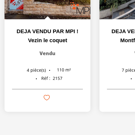
DEJA VENDU PAR MPI !
DEJA VE
Vezin le coquet
Montf
Vendu
110
m²
4
pièce(s)
7
pièce
Réf :
2157