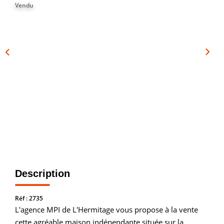
Vendu
Vendre
Louer/faire Gérer
Simulateurs
Nos Outils Pour Vendre
ACTUALITÉS
CONTACT
Recrutement
Description
Réf : 2735
L'agence MPI de L'Hermitage vous propose à la vente
cette agréable maison indépendante située sur la