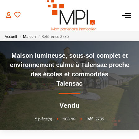
VENTES
Accueil
Maison
Référence 2735
Biens À Vendre
Maison lumineuse, sous-sol complet et
Biens Vendus
environnement calme à Talensac proche
des écoles et commodités
LOCATIONS
Talensac
ESTIMATION
Vendu
NOTRE AGENCE
5
pièce(s)
•
108
m²
•
Réf : 2735
NOS SERVICES