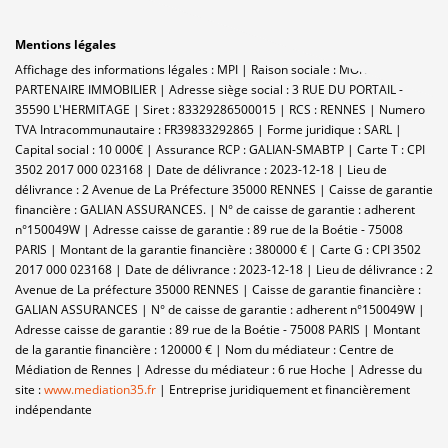
Mentions légales
Affichage des informations légales : MPI | Raison sociale : MON
PARTENAIRE IMMOBILIER | Adresse siège social : 3 RUE DU PORTAIL -
35590 L'HERMITAGE | Siret : 83329286500015 | RCS : RENNES | Numero
TVA Intracommunautaire : FR39833292865 | Forme juridique : SARL |
Capital social : 10 000€ | Assurance RCP : GALIAN-SMABTP |
Carte T : CPI
3502 2017 000 023168 | Date de délivrance : 2023-12-18 | Lieu de
délivrance : 2 Avenue de La Préfecture 35000 RENNES | Caisse de garantie
financière : GALIAN ASSURANCES. | N° de caisse de garantie : adherent
n°150049W | Adresse caisse de garantie : 89 rue de la Boétie - 75008
PARIS | Montant de la garantie financière : 380000 € | Carte G : CPI 3502
2017 000 023168 | Date de délivrance : 2023-12-18 | Lieu de délivrance : 2
Avenue de La préfecture 35000 RENNES | Caisse de garantie financière :
GALIAN ASSURANCES | N° de caisse de garantie : adherent n°150049W |
Adresse caisse de garantie : 89 rue de la Boétie - 75008 PARIS | Montant
de la garantie financière : 120000 € | Nom du médiateur : Centre de
Médiation de Rennes | Adresse du médiateur : 6 rue Hoche | Adresse du
site :
www.mediation35.fr
|
Entreprise juridiquement et financièrement
indépendante