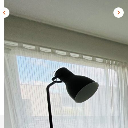
Vendre
Louer/faire Gérer
Simulateurs
Nos Outils Pour Vendre
ACTUALITÉS
CONTACT
Description
Recrutement
Réf : 1199
Nos honoraires
Nous contacter
Imprimer