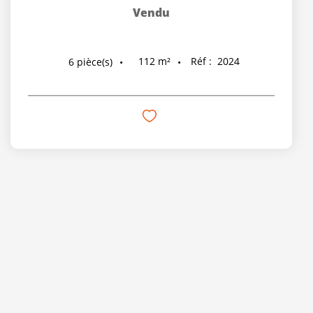
Vendu
112
m²
Réf :
2024
6
pièce(s)