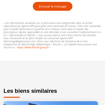
Envoyer le message
« Les informations recueillies sur ce formulaire sont enregistrées dans un fichier
informatisé par Agence MPI pour gérer votre demande de contact. Elles sont conservées
pour la durée nécessaire à la gestion de la relation client dans le respect des
prescriptions légales applicables et sont destinées à nos conseillers Conformément à la
loi « informatique et libertés », vous pouvez exercer votre droit d'accès aux données
vous concernant et les faire rectifier en contactant Agence MPI
lhermitage@agencempi.com. Nous vous informons de l'existence de la liste
d'opposition au démarchage téléphonique « Bloctel », sur laquelle vous pouvez vous
inscrire ici :
https://www.bloctel.gouv.fr/
»
Les biens similaires