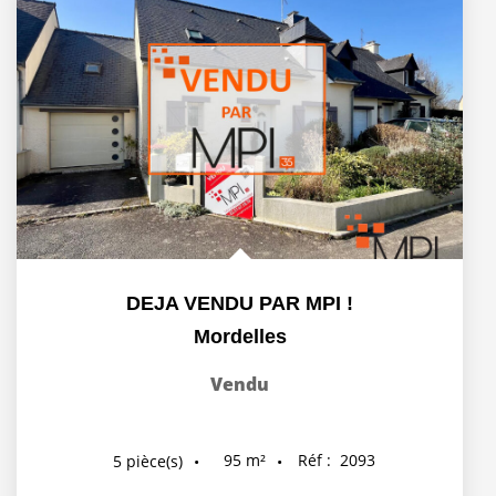
DEJA VENDU PAR MPI !
Mordelles
Vendu
95
m²
Réf :
2093
5
pièce(s)