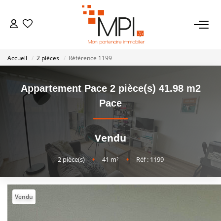
VENTES
Accueil
2 pièces
Référence 1199
Biens À Vendre
Biens Vendus
Appartement Pace 2 pièce(s) 41.98 m2
Pace
LOCATIONS
Vendu
ESTIMATION
2
pièce(s)
•
41
m²
•
Réf : 1199
NOTRE AGENCE
Vendu
NOS SERVICES