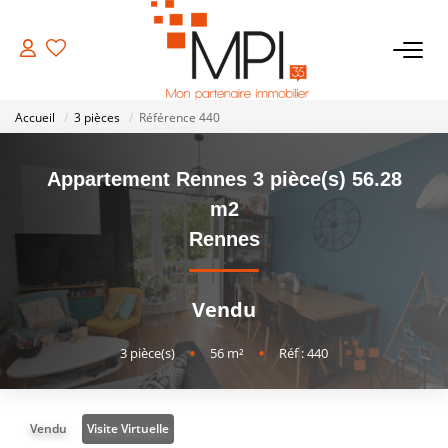
VENTES
Accueil
3 pièces
Référence 440
Biens À Vendre
Appartement Rennes 3 pièce(s) 56.28
Biens Vendus
m2
Rennes
LOCATIONS
Vendu
ESTIMATION
3
pièce(s)
•
56
m²
•
Réf : 440
NOTRE AGENCE
Vendu
Visite Virtuelle
NOS SERVICES