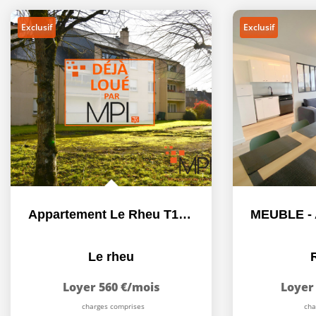
Exclusif
Exclusif
Appartement Le Rheu T1 BIS 39.56 m2
Le rheu
Loyer 560 €/mois
Loyer 
charges comprises
cha