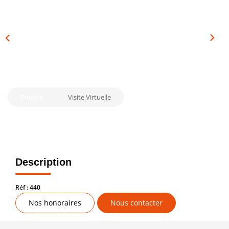
Vendre
Louer/faire Gérer
Simulateurs
Nos Outils Pour Vendre
Photos
Visite Virtuelle
ACTUALITÉS
CONTACT
Recrutement
Description
Réf : 440
Nos honoraires
Nous contacter