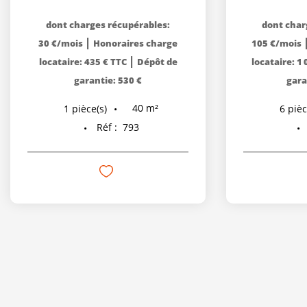
dont charges récupérables:
dont char
|
30 €/mois
Honoraires charge
105 €/mois
|
locataire: 435 € TTC
Dépôt de
locataire: 1
garantie: 530 €
gara
40
m²
1
pièce(s)
6
pièc
Réf :
793