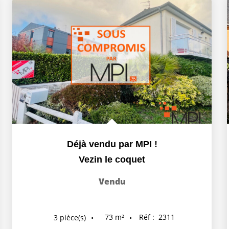
Déjà vendu par MPI !
Vezin le coquet
Vendu
73
m²
Réf :
2311
3
pièce(s)