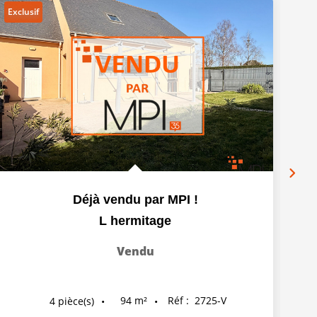
Exclusif
Déjà vendu par MPI !
L hermitage
Vendu
94
m²
Réf :
2725-V
4
pièce(s)