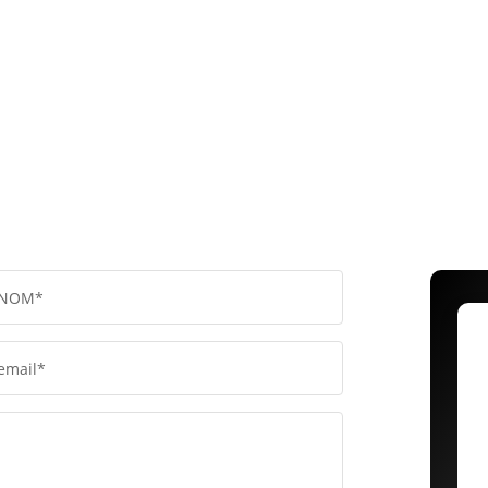
NOM*
email*