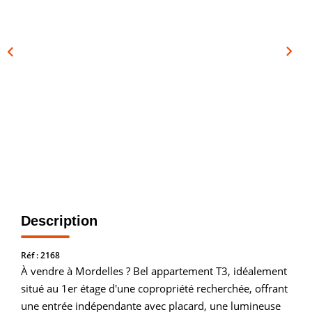
Vendre
Louer/faire Gérer
Simulateurs
Nos Outils Pour Vendre
ACTUALITÉS
CONTACT
Recrutement
Description
Réf : 2168
À vendre à Mordelles ? Bel appartement T3, idéalement
situé au 1er étage d'une copropriété recherchée, offrant
une entrée indépendante avec placard, une lumineuse