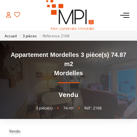
VENTES
Accueil
3 pièces
Référence 2168
Biens À Vendre
Appartement Mordelles 3 pièce(s) 74.87
Biens Vendus
m2
Mordelles
LOCATIONS
Vendu
ESTIMATION
3
pièce(s)
•
74
m²
•
Réf : 2168
NOTRE AGENCE
Vendu
NOS SERVICES