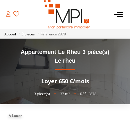
VENTES
Accueil
3 pièces
Référence 2878
Biens À Vendre
Appartement Le Rheu 3 pièce(s)
Biens Vendus
Le rheu
LOCATIONS
Loyer 650 €/mois
ESTIMATION
3
pièce(s)
•
37
m²
•
Réf : 2878
NOTRE AGENCE
A Louer
NOS SERVICES