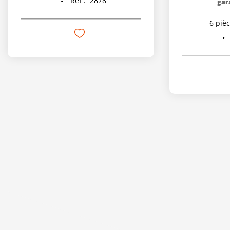
Réf :
2878
gar
6
pièc