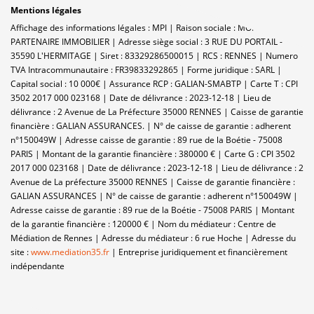
Mentions légales
Affichage des informations légales : MPI | Raison sociale : MON
PARTENAIRE IMMOBILIER | Adresse siège social : 3 RUE DU PORTAIL -
35590 L'HERMITAGE | Siret : 83329286500015 | RCS : RENNES | Numero
TVA Intracommunautaire : FR39833292865 | Forme juridique : SARL |
Capital social : 10 000€ | Assurance RCP : GALIAN-SMABTP |
Carte T : CPI
3502 2017 000 023168 | Date de délivrance : 2023-12-18 | Lieu de
délivrance : 2 Avenue de La Préfecture 35000 RENNES | Caisse de garantie
financière : GALIAN ASSURANCES. | N° de caisse de garantie : adherent
n°150049W | Adresse caisse de garantie : 89 rue de la Boétie - 75008
PARIS | Montant de la garantie financière : 380000 € | Carte G : CPI 3502
2017 000 023168 | Date de délivrance : 2023-12-18 | Lieu de délivrance : 2
Avenue de La préfecture 35000 RENNES | Caisse de garantie financière :
GALIAN ASSURANCES | N° de caisse de garantie : adherent n°150049W |
Adresse caisse de garantie : 89 rue de la Boétie - 75008 PARIS | Montant
de la garantie financière : 120000 € | Nom du médiateur : Centre de
Médiation de Rennes | Adresse du médiateur : 6 rue Hoche | Adresse du
site :
www.mediation35.fr
|
Entreprise juridiquement et financièrement
indépendante