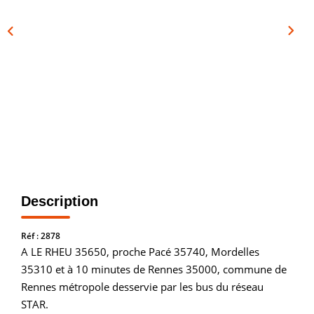
Vendre
Louer/faire Gérer
Simulateurs
Nos Outils Pour Vendre
ACTUALITÉS
CONTACT
Description
Recrutement
Réf : 2878
A LE RHEU 35650, proche Pacé 35740, Mordelles
35310 et à 10 minutes de Rennes 35000, commune de
Rennes métropole desservie par les bus du réseau
STAR.