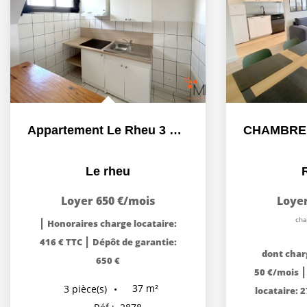
Appartement Le Rheu 3 pièce(s)
Le rheu
Loyer 650 €/mois
Loyer
cha
|
Honoraires charge locataire:
|
416 € TTC
Dépôt de garantie:
dont char
650 €
50 €/mois
37
m²
3
pièce(s)
locataire: 