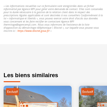
« Les informations recueillies sur ce formulaire sont enregistrées dans un fichier
informatisé par Agence MPI pour gérer votre demande de contact. Elles sont conservées
pour la durée nécessaire à la gestion de la relation client dans le respect des
prescriptions légales applicables et sont destinées à nos conseillers Conformément à la
loi « informatique et libertés », vous pouvez exercer votre droit d'accès aux données
vous concernant et les faire rectifier en contactant Agence MPI
lhermitage@agencempi.com. Nous vous informons de l'existence de la liste
d'opposition au démarchage téléphonique « Bloctel », sur laquelle vous pouvez vous
inscrire ici :
https://www.bloctel.gouv.fr/
»
Les biens similaires
Exclusif
Exclusif