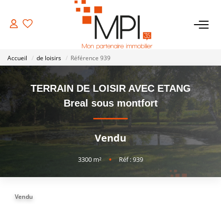
VENTES
Accueil
de loisirs
Référence 939
Biens À Vendre
TERRAIN DE LOISIR AVEC ETANG
Biens Vendus
Breal sous montfort
LOCATIONS
Vendu
ESTIMATION
3300
m²
•
Réf : 939
NOTRE AGENCE
Vendu
NOS SERVICES