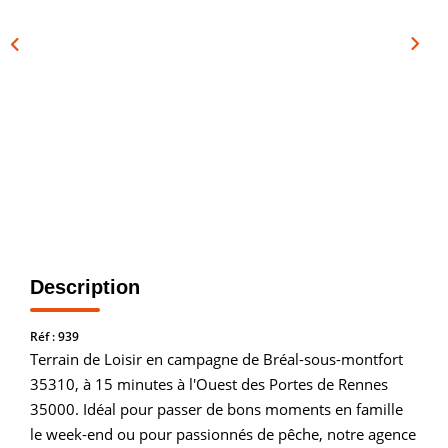
Vendre
Louer/faire Gérer
Simulateurs
Nos Outils Pour Vendre
ACTUALITÉS
CONTACT
Description
Recrutement
Réf : 939
Terrain de Loisir en campagne de Bréal-sous-montfort
35310, à 15 minutes à l'Ouest des Portes de Rennes
35000. Idéal pour passer de bons moments en famille
le week-end ou pour passionnés de pêche, notre agence