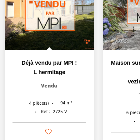
Déjà vendu par MPI !
L hermitage
Vezi
Vendu
94
m²
4
pièce(s)
Réf :
2725-V
6
pièce