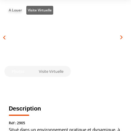
Vendre
A Louer
Visite Virtuelle
Louer/faire Gérer
Simulateurs
Nos Outils Pour Vendre
ACTUALITÉS
Photos
Visite Virtuelle
CONTACT
Recrutement
Description
Réf : 2905
Situé dans un environnement pratique et dynamique, à