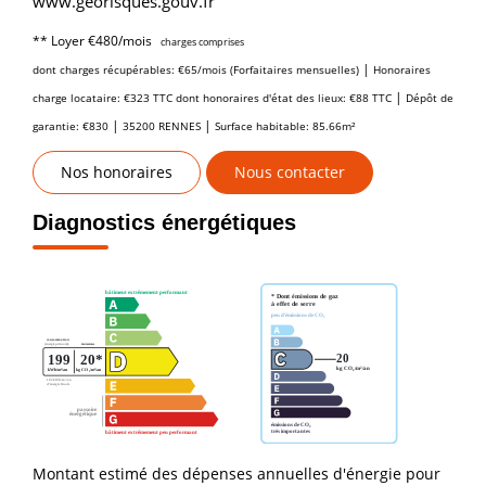
www.georisques.gouv.fr
**
Loyer €480/mois
charges comprises
|
dont charges récupérables: €65/mois (Forfaitaires mensuelles)
Honoraires
|
charge locataire: €323 TTC
dont honoraires d'état des lieux: €88 TTC
Dépôt de
|
|
garantie: €830
35200 RENNES
Surface habitable: 85.66m²
Nos honoraires
Nous contacter
Diagnostics énergétiques
Montant estimé des dépenses annuelles d'énergie pour