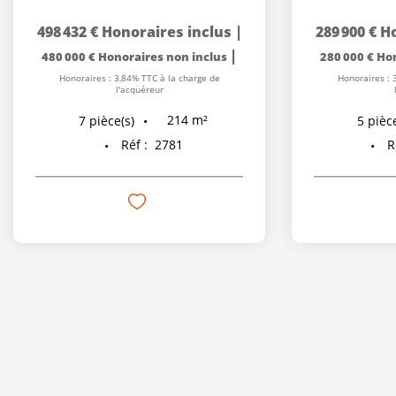
498 432 €
Honoraires inclus
|
289 900 €
Ho
|
480 000 €
Honoraires non inclus
280 000 €
Hon
Honoraires : 3,84% TTC à la charge de
Honoraires : 
l'acquéreur
214
m²
7
pièce(s)
5
pièce
Réf :
2781
R