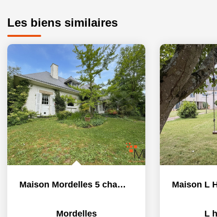
Les biens similaires
Maison Mordelles 5 chambres et bureau, 214 m² et 1225 m² de...
Mordelles
L 