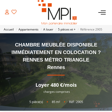
VENTES
Accueil
Appartements
A louer
5 pièces et +
Référence 2905
Biens À Vendre
CHAMBRE MEUBLÉE DISPONIBLE
Biens Vendus
IMMÉDIATEMENT EN COLOCATION ?
RENNES MÉTRO TRIANGLE
LOCATIONS
Rennes
ESTIMATION
Loyer 480 €/mois
charges comprises
NOTRE AGENCE
5
pièce(s)
•
85
m²
•
Réf : 2905
NOS SERVICES