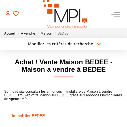
VENTES
Accueil
A vendre
Maison
BEDEE
Biens À Vendre
Modifier les critères de recherche
Type de transaction
Localisation
Biens Vendus
Acheter
Localisation
Achat / Vente Maison BEDEE -
Type de bien
Surface min
Sélectionnez...
Maison a vendre à BEDEE
LOCATIONS
Rayon
Budget max
ESTIMATION
Sur notre site consultez les annonces immobilière de Maison à vendre
Créer une alerte
Plus de critères
BEDEE. Trouvez votre Maison sur BEDEE grâce aux annonces immobilières
de Agence MPI.
NOTRE AGENCE
Immobilier BEDEE
NOS SERVICES