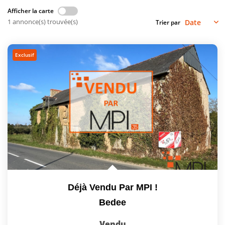
Afficher la carte
Vendre
1 annonce(s) trouvée(s)
Trier par
Louer/faire Gérer
Simulateurs
Exclusif
Nos Outils Pour Vendre
ACTUALITÉS
CONTACT
Recrutement
Déjà Vendu Par MPI !
Bedee
Vendu