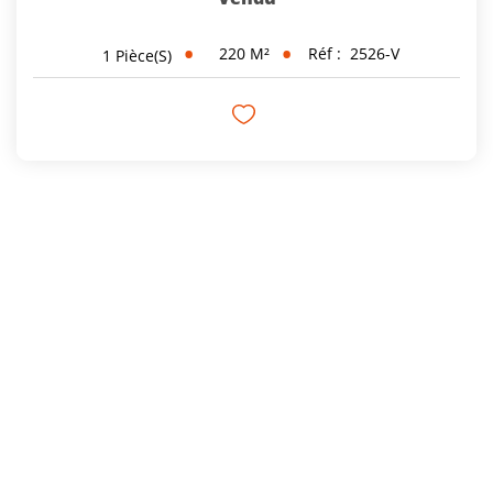
220
M²
Réf :
2526-V
1
Pièce(s)