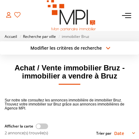
VENTES
Accueil
Recherche par ville
immobilier Bruz
Biens À Vendre
Modifier les critères de recherche
Type de transaction
Localisation
Biens Vendus
Acheter
Localisation
Achat / Vente immobilier Bruz -
Type de bien
Surface min
Sélectionnez...
immobilier a vendre à Bruz
LOCATIONS
Rayon
Budget max
ESTIMATION
Sur notre site consultez les annonces immobilière de immobilier Bruz.
Créer une alerte
Plus de critères
Trouvez votre immobilier sur Bruz grâce aux annonces immobilières de
Agence MPI.
NOTRE AGENCE
Afficher la carte
2 annonce(s) trouvée(s)
NOS SERVICES
Trier par