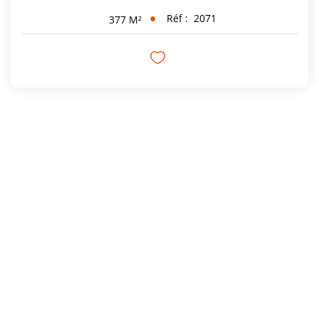
Réf :
2071
377
M²