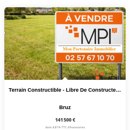
Vendre
Louer/faire Gérer
Simulateurs
Nos Outils Pour Vendre
ACTUALITÉS
CONTACT
Terrain Constructible - Libre De Constructeur - 15 Min Au...
Recrutement
Bruz
141 500 €
dont 4,81% TTC d'honoraires