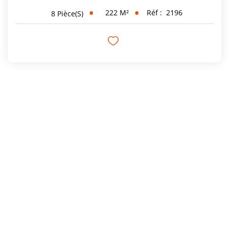
222
M²
Réf :
2196
8
Pièce(s)