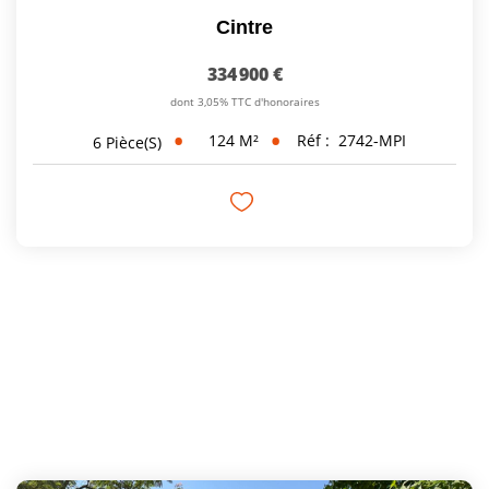
Cintre
334 900 €
dont 3,05% TTC d'honoraires
124
M²
Réf :
2742-MPI
6
Pièce(s)