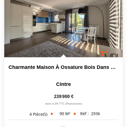
Charmante Maison À Ossature Bois Dans Un Environnement...
Cintre
239 900 €
dont 4,3% TTC d'honoraires
90
M²
Réf :
2936
4
Pièce(s)