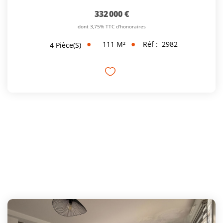
332 000 €
dont 3,75% TTC d'honoraires
111
M²
Réf :
2982
4
Pièce(s)