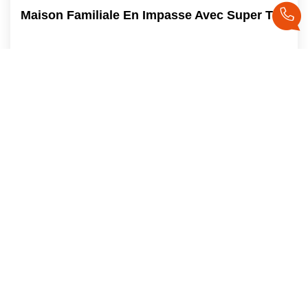
Maison Familiale En Impasse Avec Super Terrain
Cintre
Vendu
170
M²
Réf :
2179
7
Pièce(s)