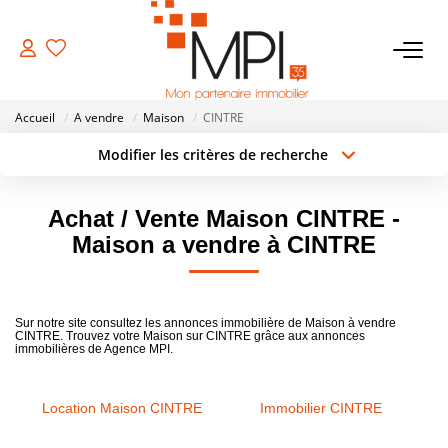
VENTES
Accueil
A vendre
Maison
CINTRE
Biens À Vendre
Modifier les critères de recherche
Type de transaction
Localisation
Biens Vendus
Acheter
Localisation
Achat / Vente Maison CINTRE -
Type de bien
Surface min
Sélectionnez...
Maison a vendre à CINTRE
LOCATIONS
Rayon
Budget max
ESTIMATION
Sur notre site consultez les annonces immobilière de Maison à vendre
Créer une alerte
Plus de critères
CINTRE. Trouvez votre Maison sur CINTRE grâce aux annonces
immobilières de Agence MPI.
NOTRE AGENCE
Location Maison CINTRE
Immobilier CINTRE
NOS SERVICES