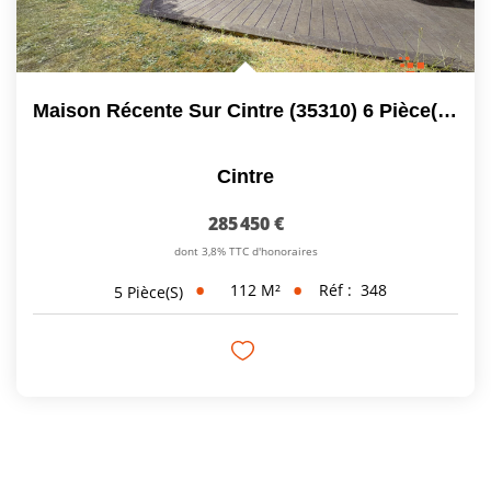
Maison Récente Sur Cintre (35310) 6 Pièce(s), 4 Chambres, ...
Cintre
285 450 €
dont 3,8% TTC d'honoraires
112
M²
Réf :
348
5
Pièce(s)