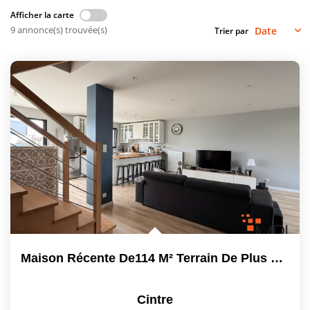
Afficher la carte
Vendre
9 annonce(s) trouvée(s)
Trier par
Louer/faire Gérer
Simulateurs
Nos Outils Pour Vendre
ACTUALITÉS
CONTACT
Recrutement
Maison Récente De114 M² Terrain De Plus De 310 M²
Cintre