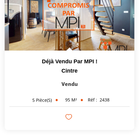
Déjà Vendu Par MPI !
Cintre
Vendu
95
M²
Réf :
2438
5
Pièce(s)