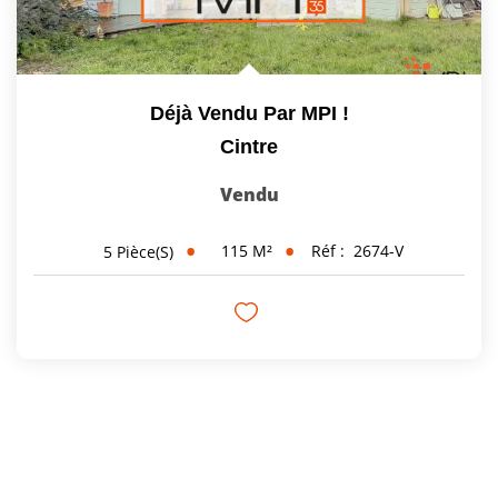
Déjà Vendu Par MPI !
Cintre
Vendu
115
M²
Réf :
2674-V
5
Pièce(s)