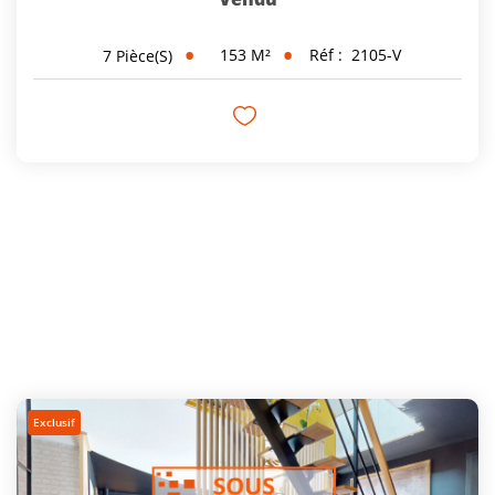
153
M²
Réf :
2105-V
7
Pièce(s)
Exclusif