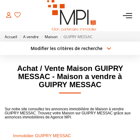
VENTES
Accueil
A vendre
Maison
GUIPRY MESSAC
Biens À Vendre
Modifier les critères de recherche
Type de transaction
Localisation
Biens Vendus
Acheter
Localisation
Achat / Vente Maison GUIPRY
Type de bien
Surface min
Sélectionnez...
MESSAC - Maison a vendre à
LOCATIONS
GUIPRY MESSAC
Rayon
Budget max
ESTIMATION
Créer une alerte
Plus de critères
Sur notre site consultez les annonces immobilière de Maison à vendre
GUIPRY MESSAC. Trouvez votre Maison sur GUIPRY MESSAC grâce aux
NOTRE AGENCE
annonces immobilières de Agence MPI.
NOS SERVICES
Immobilier GUIPRY MESSAC