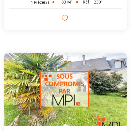
83
M²
Réf :
2391
4
Pièce(s)