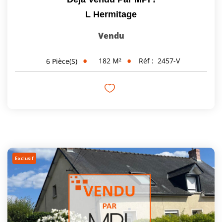
L Hermitage
Vendu
182
M²
Réf :
2457-V
6
Pièce(s)
Exclusif