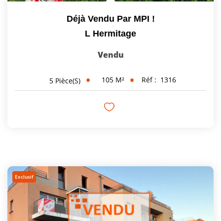
Déjà Vendu Par MPI !
L Hermitage
Vendu
105
M²
Réf :
1316
5
Pièce(s)
Exclusif