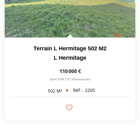
Terrain L Hermitage 502 M2
L Hermitage
110 000 €
dont 10% TTC d'honoraires
Réf :
2205
502
M²