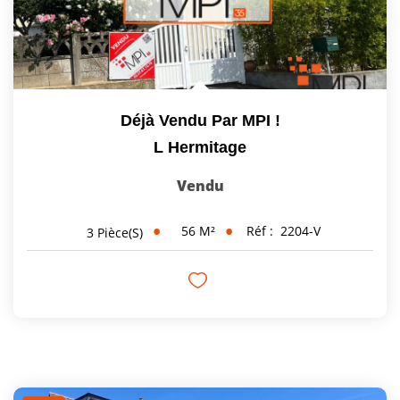
Déjà Vendu Par MPI !
L Hermitage
Vendu
56
M²
Réf :
2204-V
3
Pièce(s)