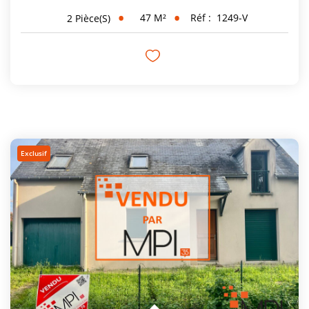
47
M²
Réf :
1249-V
2
Pièce(s)
Exclusif