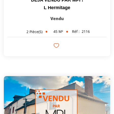
L Hermitage
Vendu
45
M²
Réf :
2116
2
Pièce(s)