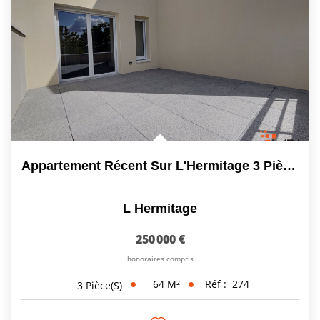
Appartement Récent Sur L'Hermitage 3 Pièce(s) 63,85 M2
L Hermitage
250 000 €
honoraires compris
64
M²
Réf :
274
3
Pièce(s)