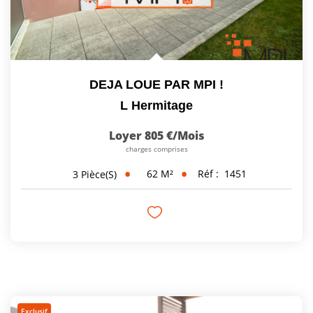
DEJA LOUE PAR MPI !
L Hermitage
Loyer 805 €/mois
charges comprises
62
M²
Réf :
1451
3
Pièce(s)
Exclusif