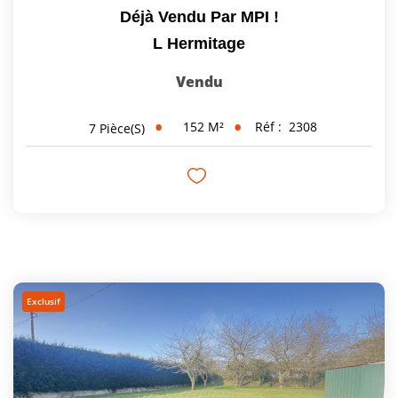
Déjà Vendu Par MPI !
L Hermitage
Vendu
152
M²
Réf :
2308
7
Pièce(s)
Exclusif