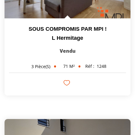
SOUS COMPROMIS PAR MPI !
L Hermitage
Vendu
71
M²
Réf :
1248
3
Pièce(s)