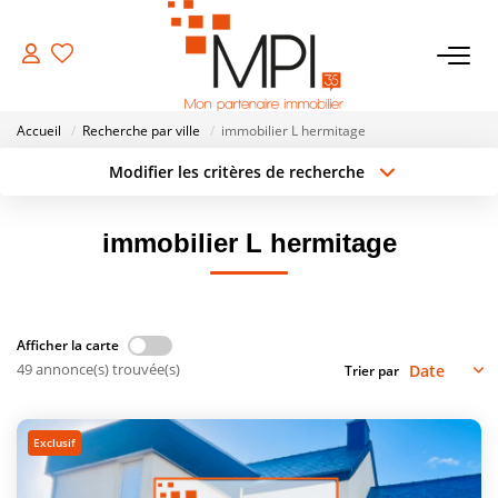
VENTES
Accueil
Recherche par ville
immobilier L hermitage
Biens À Vendre
Modifier les critères de recherche
Type de transaction
Localisation
Biens Vendus
Acheter
Localisation
immobilier L hermitage
Type de bien
Surface min
Sélectionnez...
LOCATIONS
Rayon
Budget max
ESTIMATION
Afficher la carte
49 annonce(s) trouvée(s)
Créer une alerte
Plus de critères
Trier par
NOTRE AGENCE
Exclusif
NOS SERVICES