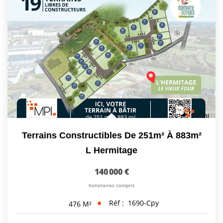
Terrains Constructibles De 251m² À 883m²
L Hermitage
140 000 €
honoraires compris
Réf :
1690-Cpy
476
M²