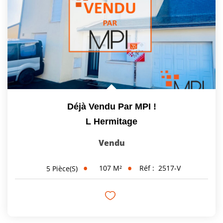
Vendre
Louer/faire Gérer
Simulateurs
Nos Outils Pour Vendre
ACTUALITÉS
Déjà Vendu Par MPI !
L Hermitage
CONTACT
Vendu
Recrutement
107
M²
Réf :
2517-V
5
Pièce(s)