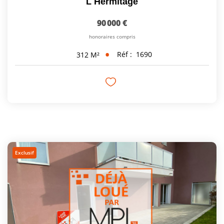
L Hermitage
90 000 €
honoraires compris
Réf :
1690
312
M²
Exclusif