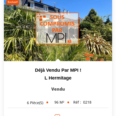
Exclusif
Déjà Vendu Par MPI !
L Hermitage
Vendu
96
M²
Réf :
0218
6
Pièce(s)