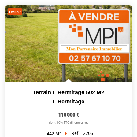
Exclusif
Terrain L Hermitage 502 M2
L Hermitage
110 000 €
dont 10% TTC d'honoraires
Réf :
2206
442
M²