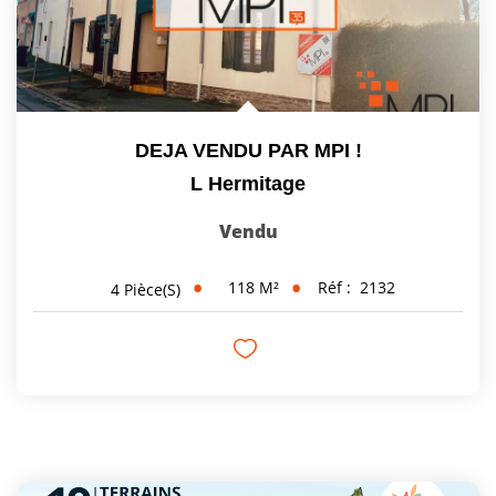
DEJA VENDU PAR MPI !
L Hermitage
Vendu
118
M²
Réf :
2132
4
Pièce(s)