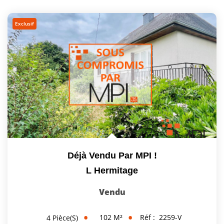
Exclusif
Déjà Vendu Par MPI !
L Hermitage
Vendu
102
M²
Réf :
2259-V
4
Pièce(s)