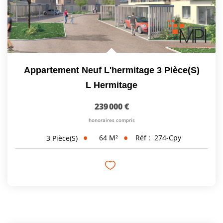
Appartement Neuf L'hermitage 3 Pièce(s)
L Hermitage
239 000 €
honoraires compris
64
M²
Réf :
274-Cpy
3
Pièce(s)