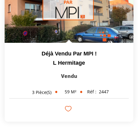
Déjà Vendu Par MPI !
L Hermitage
Vendu
59
M²
Réf :
2447
3
Pièce(s)