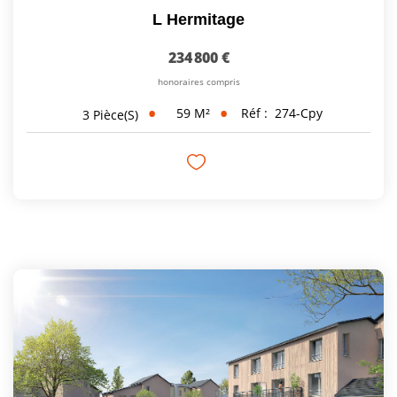
L Hermitage
234 800 €
honoraires compris
59
M²
Réf :
274-Cpy
3
Pièce(s)