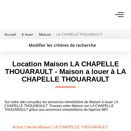
VENTES
Accueil
A louer
Maison
LA CHAPELLE THOUARAULT
Biens À Vendre
Modifier les critères de recherche
Biens Vendus
Localisation
Type de transaction
Surface min
Type de bien
Location Maison LA CHAPELLE
THOUARAULT - Maison a louer à LA
LOCATIONS
Rayon
Budget max
CHAPELLE THOUARAULT
Créer une alerte
Plus de critères
ESTIMATION
Sur notre site consultez les annonces immobilière de Maison à louer LA
NOTRE AGENCE
CHAPELLE THOUARAULT. Trouvez votre Maison sur LA CHAPELLE
THOUARAULT grâce aux annonces immobilières de Agence MPI.
NOS SERVICES
Achat / Vente Maison LA CHAPELLE THOUARAULT