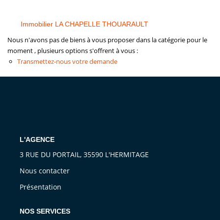
Vendre
Louer/faire Gérer
Immobilier LA CHAPELLE THOUARAULT
Nous n'avons pas de biens à vous proposer dans la catégorie pour le
Simulateurs
moment , plusieurs options s'offrent à vous :
Nos Outils Pour Vendre
Transmettez-nous votre demande
ACTUALITÉS
CONTACT
L'AGENCE
Recrutement
3 RUE DU PORTAIL, 35590 L'HERMITAGE
Nous contacter
Présentation
NOS SERVICES