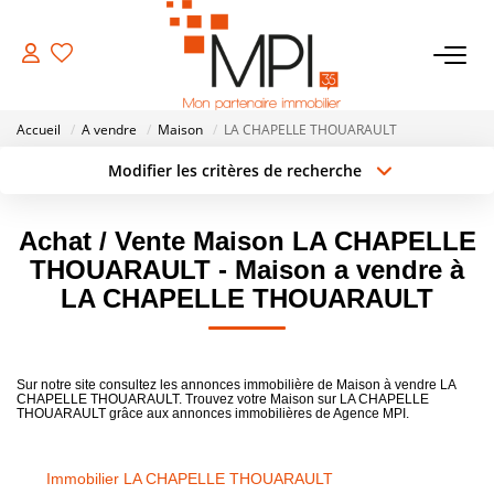
VENTES
Accueil
A vendre
Maison
LA CHAPELLE THOUARAULT
Biens À Vendre
Modifier les critères de recherche
Type de transaction
Localisation
Biens Vendus
Acheter
Localisation
Achat / Vente Maison LA CHAPELLE
Type de bien
Surface min
Sélectionnez...
THOUARAULT - Maison a vendre à
LOCATIONS
LA CHAPELLE THOUARAULT
Rayon
Budget max
ESTIMATION
Créer une alerte
Plus de critères
Sur notre site consultez les annonces immobilière de Maison à vendre LA
CHAPELLE THOUARAULT. Trouvez votre Maison sur LA CHAPELLE
NOTRE AGENCE
THOUARAULT grâce aux annonces immobilières de Agence MPI.
NOS SERVICES
Immobilier LA CHAPELLE THOUARAULT