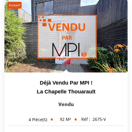
Exclusif
Déjà Vendu Par MPI !
La Chapelle Thouarault
Vendu
92
M²
Réf :
2675-V
4
Pièce(s)