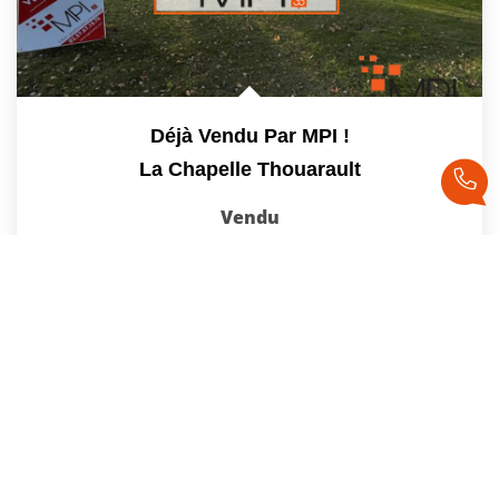
Déjà Vendu Par MPI !
La Chapelle Thouarault
Vendu
205
M²
Réf :
1972-V
6
Pièce(s)