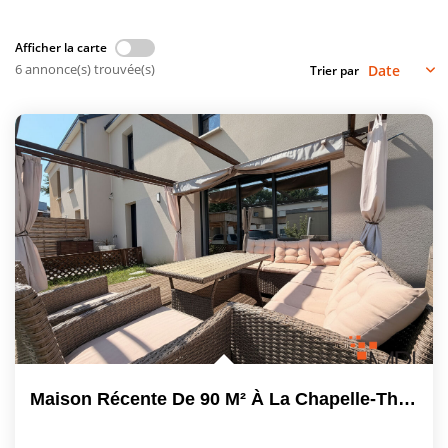
Vendre
Afficher la carte
Louer/faire Gérer
6 annonce(s) trouvée(s)
Trier par
Simulateurs
Nos Outils Pour Vendre
ACTUALITÉS
CONTACT
Recrutement
Maison Récente De 90 M² À La Chapelle-Thouarault - Un Bien...