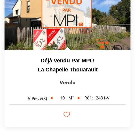
Déjà Vendu Par MPI !
La Chapelle Thouarault
Vendu
101
M²
Réf :
2431-V
5
Pièce(s)