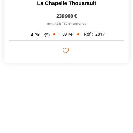
La Chapelle Thouarault
239 900 €
dont 4,3% TTC d'honoraires
89
M²
Réf :
2817
4
Pièce(s)