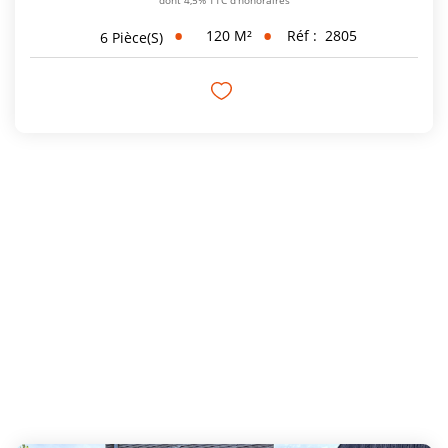
dont 4,5% TTC d'honoraires
120
M²
Réf :
2805
6
Pièce(s)