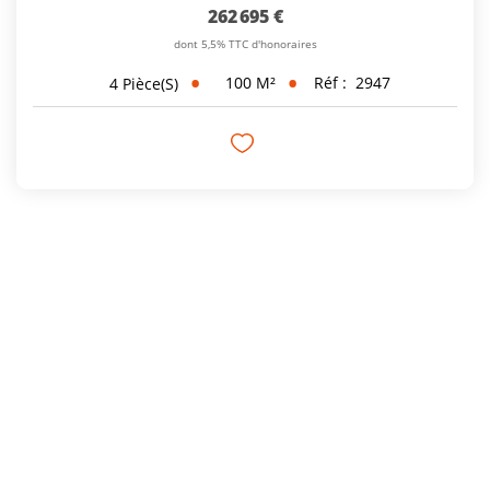
262 695 €
dont 5,5% TTC d'honoraires
100
M²
Réf :
2947
4
Pièce(s)