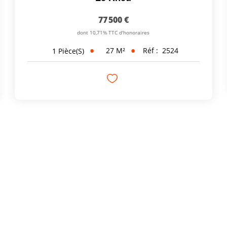
77 500 €
dont 10,71% TTC d'honoraires
27
M²
Réf :
2524
1
Pièce(s)