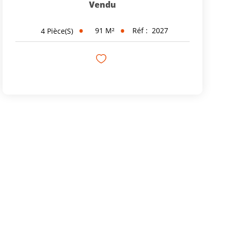
Vendu
91
M²
Réf :
2027
4
Pièce(s)