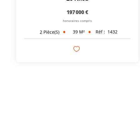
197 000 €
honoraires compris
39
M²
Réf :
1432
2
Pièce(s)