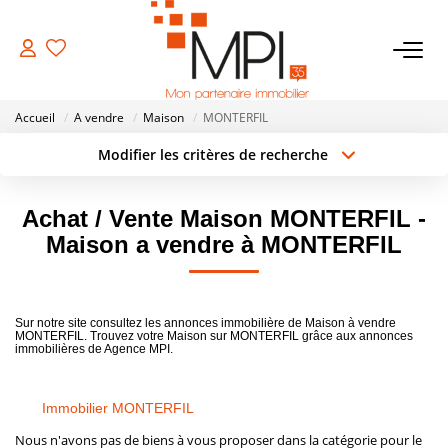
VENTES
Accueil
A vendre
Maison
MONTERFIL
Biens À Vendre
Modifier les critères de recherche
Type de transaction
Localisation
Biens Vendus
Acheter
Localisation
Achat / Vente Maison MONTERFIL -
Type de bien
Surface min
Sélectionnez...
Maison a vendre à MONTERFIL
LOCATIONS
Rayon
Budget max
ESTIMATION
Sur notre site consultez les annonces immobilière de Maison à vendre
Créer une alerte
Plus de critères
MONTERFIL. Trouvez votre Maison sur MONTERFIL grâce aux annonces
immobilières de Agence MPI.
NOTRE AGENCE
Immobilier MONTERFIL
NOS SERVICES
Nous n'avons pas de biens à vous proposer dans la catégorie pour le