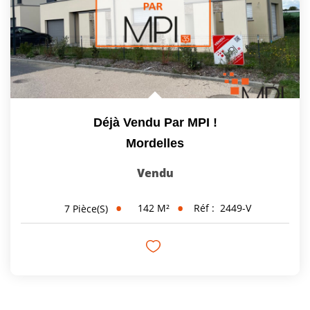
Déjà Vendu Par MPI !
Mordelles
Vendu
142
M²
Réf :
2449-V
7
Pièce(s)