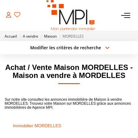
VENTES
Accueil
A vendre
Maison
MORDELLES
Biens À Vendre
Modifier les critères de recherche
Type de transaction
Localisation
Biens Vendus
Acheter
Localisation
Achat / Vente Maison MORDELLES -
Type de bien
Surface min
Sélectionnez...
Maison a vendre à MORDELLES
LOCATIONS
Rayon
Budget max
ESTIMATION
Sur notre site consultez les annonces immobilière de Maison à vendre
Créer une alerte
Plus de critères
MORDELLES. Trouvez votre Maison sur MORDELLES grâce aux annonces
immobilières de Agence MPI.
NOTRE AGENCE
Immobilier MORDELLES
NOS SERVICES