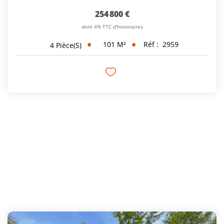
254 800 €
dont 4% TTC d'honoraires
101
M²
Réf :
2959
4
Pièce(s)