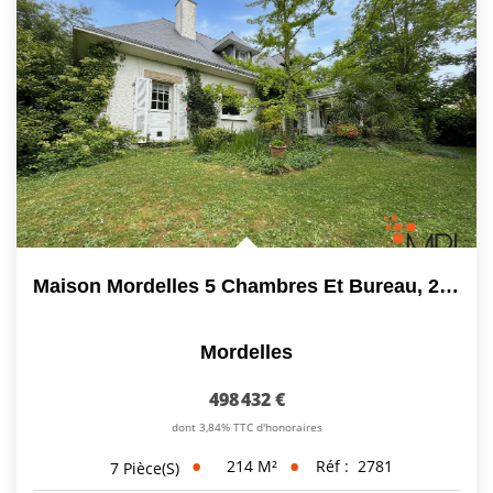
Maison Mordelles 5 Chambres Et Bureau, 214 M² Et 1225 M² De...
Mordelles
498 432 €
dont 3,84% TTC d'honoraires
214
M²
Réf :
2781
7
Pièce(s)