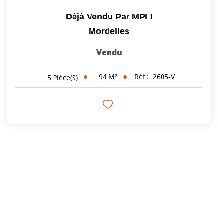
Déjà Vendu Par MPI !
Mordelles
Vendu
94
M²
Réf :
2605-V
5
Pièce(s)