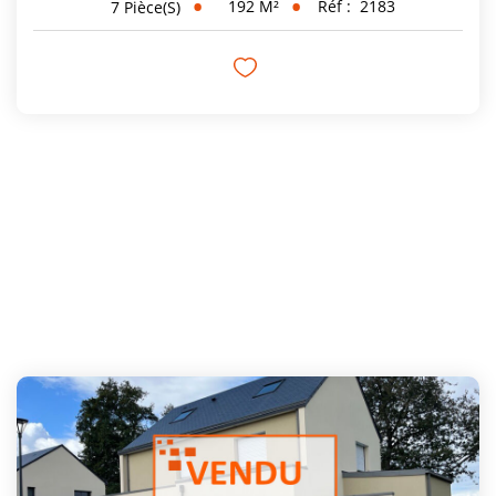
192
M²
Réf :
2183
7
Pièce(s)