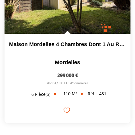
Maison Mordelles 4 Chambres Dont 1 Au RDC Et Salle D'eau
Mordelles
299 000 €
dont 4,18% TTC d'honoraires
110
M²
Réf :
451
6
Pièce(s)