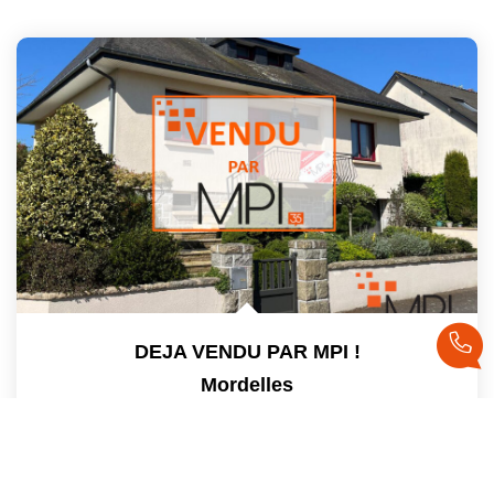
DEJA VENDU PAR MPI !
Mordelles
Vendu
112
M²
Réf :
2024
6
Pièce(s)